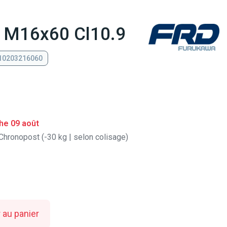
c M16x60 Cl10.9
 10203216060
he 09 août
Chronopost (-30 kg | selon colisage)
 au panier