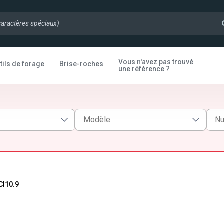
Vous n'avez pas trouvé
tils de forage
Brise-roches
une référence ?
Cl10.9