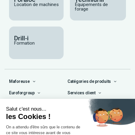
Location de machines
Équipements de
forage
Drill-i
Formation
Maforeuse
Catégories de produits
Euroforgroup
Services client
Contact
04 72 47 66 72
contact@maforeuse.com
Siège social et atelier
Chassieu (69)