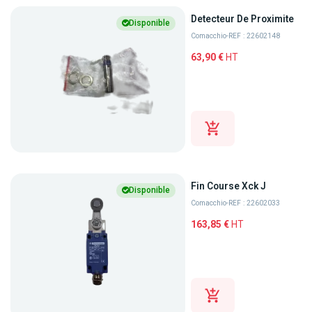
Detecteur De Proximite
Disponible
Comacchio
-
REF : 22602148
63,90 €
HT
Fin Course Xck J
Disponible
Comacchio
-
REF : 22602033
163,85 €
HT