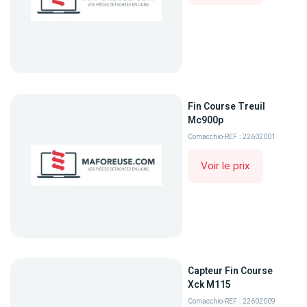
Fin Course Treuil
Mc900p
Comacchio
-
REF : 22602001
Voir le prix
Capteur Fin Course
Xck M115
Comacchio
-
REF : 22602009