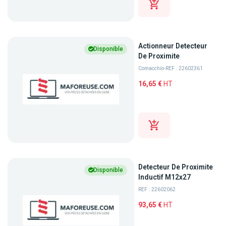
Actionneur Detecteur
Disponible
De Proximite
Comacchio
-
REF : 22602361
16,65 €
HT
Detecteur De Proximite
Disponible
Inductif M12x27
REF : 22602062
93,65 €
HT