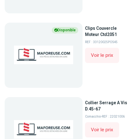
Clips Couvercle
Disponible
Moteur Ctd2051
REF : 33120025POS45
Voir le prix
Collier Serrage A Vis
D.45-67
Comacchio
-
REF : 22021006
Voir le prix