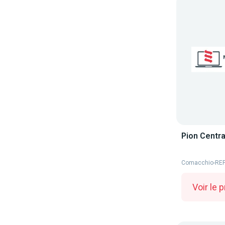
Pion Centr
Comacchio
-
REF
Voir le p