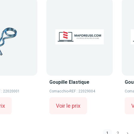
Goupille Elastique
Goup
 : 22020001
Comacchio
-
REF : 22029004
Coma
rix
Voir le prix
V
1
2