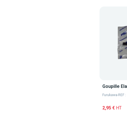
Goupille El
Furukawa
-
REF 
2,95 €
HT