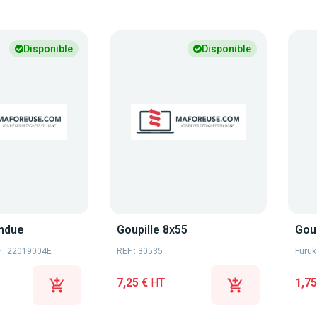
Disponible
Disponible
endue
Goupille 8x55
Goup
 : 22019004E
REF : 30535
Furu
7,25 €
HT
1,75