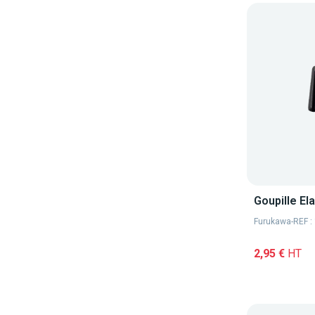
Goupille El
Furukawa
-
REF 
2,95 €
HT