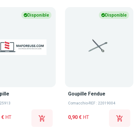
Disponible
Disponible
ille
Goupille Fendue
 25913
Comacchio
-
REF : 22019004
 €
HT
0,90 €
HT