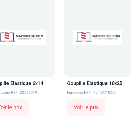
ille Elastique 6x14
Goupille Elastique 10x25
cchio
-
REF : 22029019
Furukawa
-
REF : 15403710025
oir le prix
Voir le prix