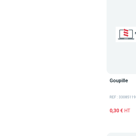
Goupille
REF : 33085119
0,30 €
HT