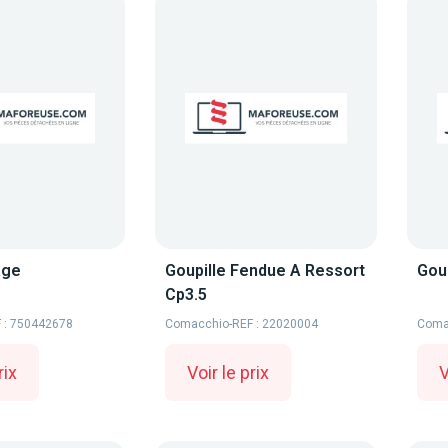
age
Goupille Fendue A Ressort
Goup
Cp3.5
 : 750442678
Comacchio
-
REF : 22020004
Coma
rix
Voir le prix
V