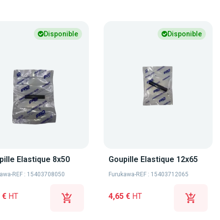
Disponible
Disponible
ille Elastique 8x50
Goupille Elastique 12x65
kawa
-
REF : 15403708050
Furukawa
-
REF : 15403712065
 €
HT
4,65 €
HT