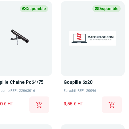
Disponible
Disponible
pille Chaine Pc64/75
Goupille 6x20
cchio
-
REF : 22063016
Eurodrill
-
REF : 20096
0 €
HT
3,55 €
HT