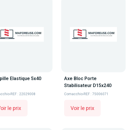
ille Elastique 5x40
Axe Bloc Porte
Stabilisateur D15x240
cchio
-
REF : 22029008
Comacchio
-
REF : 75006071
oir le prix
Voir le prix