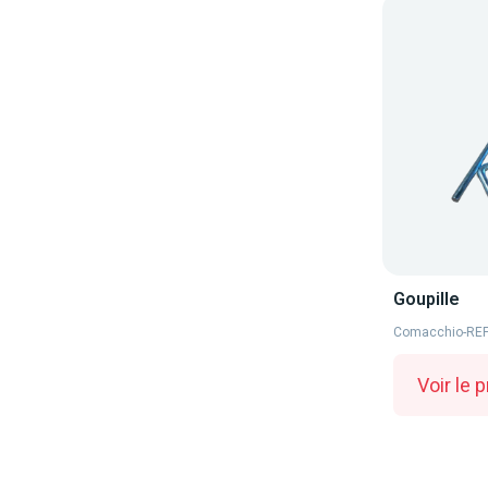
Goupille
Comacchio
-
REF
Voir le p