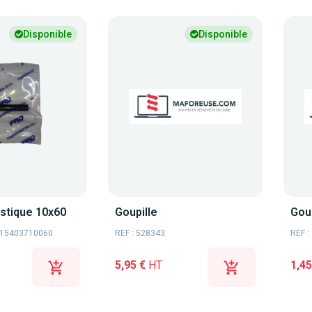
Disponible
Disponible
astique 10x60
Goupille
Goup
: 15403710060
REF : 528343
REF :
5,95 €
HT
1,45