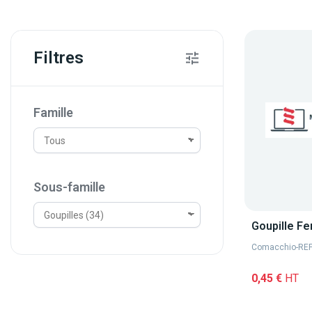
Filtres
Famille
Sous-famille
Goupille F
Comacchio
-
REF
0,45 €
HT