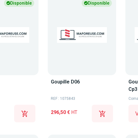
Disponible
Disponible
Goupille D06
Gou
Cp3
Coma
REF : 1075843
296,50 €
HT
V