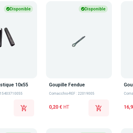
Disponible
Disponible
astique 10x55
Goupille Fendue
Gou
: 15403710055
Comacchio
-
REF : 22019005
Coma
0,20 €
HT
16,9